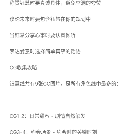
称赞钰慧时要真诚具体，避免空洞的夸赞
谈论未来时要包含钰慧在你的规划中
当钰慧分享心事时要认真倾听
表达爱意时选择简单真挚的话语
CG收集攻略
钰慧线共有9张CG图片，是所有角色线中最多的：
CG1-2：日常甜蜜 - 剧情自然触发
CG3-4：约会场景 - 约会时的关键时刻