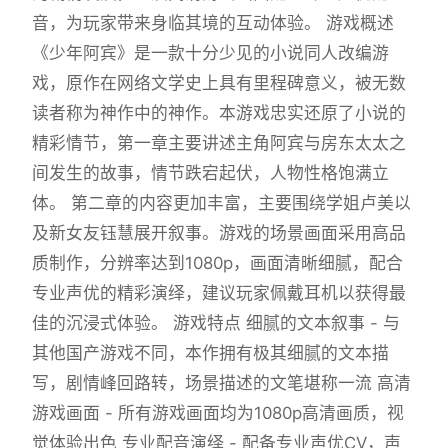
音，为玩家带来身临其境的互动体验。 游戏概述
《少年阿宾》是一款十分少见的小说同人改编游
戏，原作在网络文学史上具有里程碑意义，被无数
读者称为神作中的神作。本游戏忠实还原了小说的
精彩情节，第一章主要讲述主角阿宾与房东太太之
间发生的故事，情节跌宕起伏，人物性格饱满立
体。 第二章的内容更加丰富，主要围绕学姐卢美以
及新女友钰慧展开叙事。游戏的场景画面采用高品
质制作，分辨率达到1080p，画面清晰细腻，配合
专业声优的精彩演绎，建议玩家佩戴耳机以获得最
佳的沉浸式体验。 游戏特点 细腻的文本叙事 - 与
其他国产游戏不同，本作拥有极其细腻的文本描
写，剧情峰回路转，场景描述的文笔堪称一流 高清
游戏画面 - 所有游戏画面均为1080p高清画质，视
觉体验出色 专业配音演绎 - 配备专业声优CV，声