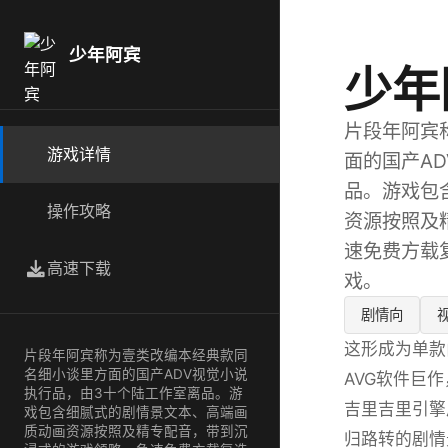
少年阿宾
少年
片段年阿宾
游戏详情
面的国产A
品。游戏包
操作攻略
资源按照及
速免费方载
高速下载
戏。
剧情向
这形成为单款
片段年阿宾称为壹类改编本经典款同
名细小谈里方面的国产ADV视觉小说
AVG软件巨
执行品，由3十个陆工作室离品。游
吉里吉里引擎
戏包含细腻式的剧情景文本、高端画
质动画资源按照及精专配音，带到沉
归路转的剧情