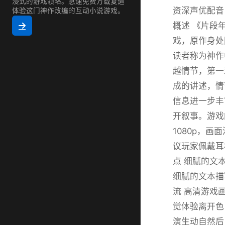
浸式的游戏领略。急速免费方载复造
资深声优配音
体验这门神作改编的互动小说游戏。
概述 《片段
戏，原作身处
读者称为神作
越情节，第一
成的讲述，情
信息进一步丰
开叙事。游戏
1080p，
议玩家佩戴耳
点 细腻的文
细腻的文本描
流 高清游戏画
觉体验离开色
演生动自然后