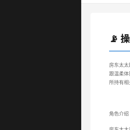
📡 
房东太太
跟温柔体
所持有相
角色介绍
房东太太