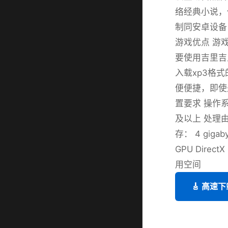
络经典小说，保
制同安卓设备
游戏优点 游
要使用吉里吉
入载xp3格
便便捷，即使
置要求 操作系统： 
及以上 处理由器：
存： 4 gigab
GPU Direct
用空间
🎸 高速下