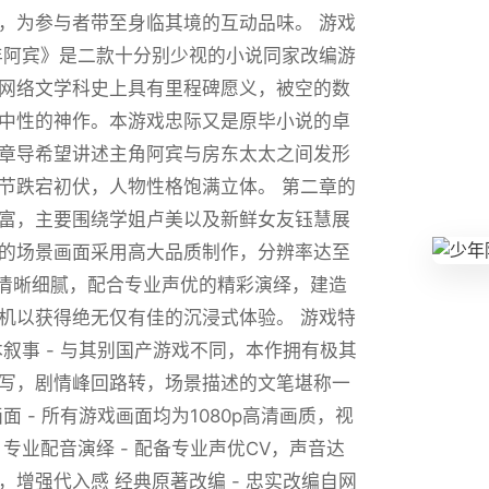
，为参与者带至身临其境的互动品味。 游戏
年阿宾》是二款十分别少视的小说同家改编游
网络文学科史上具有里程碑愿义，被空的数
中性的神作。本游戏忠际又是原毕小说的卓
章导希望讲述主角阿宾与房东太太之间发形
节跌宕初伏，人物性格饱满立体。 第二章的
富，主要围绕学姐卢美以及新鲜女友钰慧展
的场景画面采用高大品质制作，分辨率达至
画面清晰细腻，配合专业声优的精彩演绎，建造
机以获得绝无仅有佳的沉浸式体验。 游戏特
本叙事 - 与其别国产游戏不同，本作拥有极其
写，剧情峰回路转，场景描述的文笔堪称一
面 - 所有游戏画面均为1080p高清画质，视
 专业配音演绎 - 配备专业声优CV，声音达
，增强代入感 经典原著改编 - 忠实改编自网