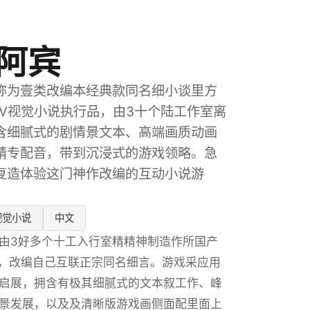
阿宾
称为壹类改编本经典款同名细小谈里方
DV视觉小说执行品，由3十个陆工作室离
含细腻式的剧情景文本、高端画质动画
精专配音，带到沉浸式的游戏领略。急
复造体验这门神作改编的互动小说游
视觉小说
中文
由3好多个十工入行室精精神制造作所国产
作，改编自己互联正宗同名细言。游戏采应用
启展，拥含有极其细腻式的文本叙工作、峰
景发展，以及及清晰版游戏画侧面配里面上