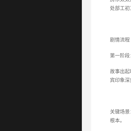
处部工初
剧情流程
第一阶段
故事出起
宾印象深
关键场景
根本。