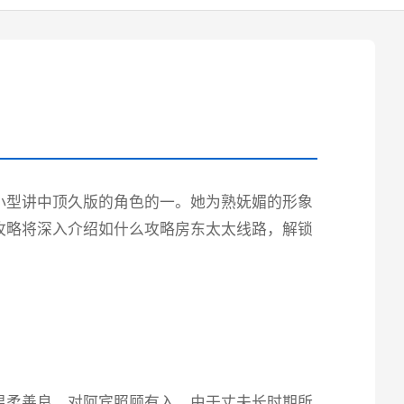
小型讲中顶久版的角色的一。她为熟妩媚的形象
攻略将深入介绍如什么攻略房东太太线路，解锁
温柔善良，对阿宾照顾有入。由于丈夫长时期所