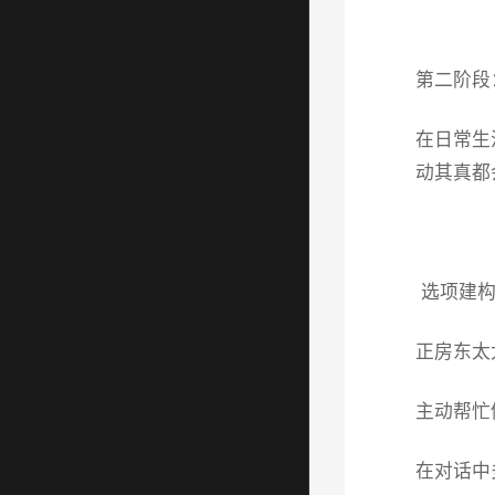
第二阶段
在日常生
动其真都
选项建构
正房东太
主动帮忙
在对话中