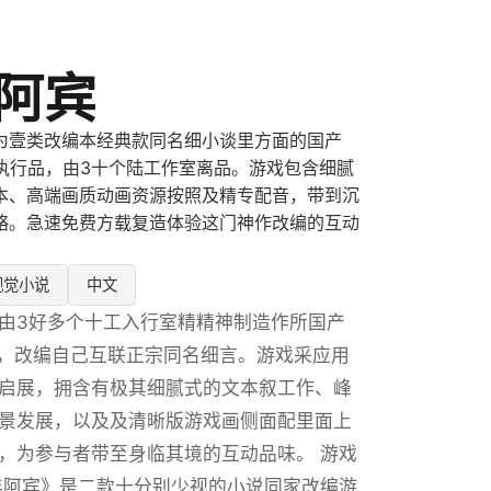
阿宾
为壹类改编本经典款同名细小谈里方面的国产
说执行品，由3十个陆工作室离品。游戏包含细腻
本、高端画质动画资源按照及精专配音，带到沉
略。急速免费方载复造体验这门神作改编的互动
视觉小说
中文
由3好多个十工入行室精精神制造作所国产
作，改编自己互联正宗同名细言。游戏采应用
启展，拥含有极其细腻式的文本叙工作、峰
景发展，以及及清晰版游戏画侧面配里面上
，为参与者带至身临其境的互动品味。 游戏
年阿宾》是二款十分别少视的小说同家改编游