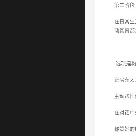
第二阶段
在日常生
动其真都
选项建构
正房东太
主动帮忙
在对话中
称赞她的