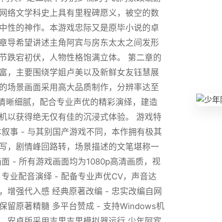
网络文学科史上具有里程碑愿义，被空的数
中性的神作。本游戏忠际又是原毕小说的卓
章导希望讲述主角阿宾与房东太太之间发形
节跌宕初伏，人物性格饱满立体。 第二章的
富，主要围绕学姐卢美以及新鲜女友钰慧展
的场景画面采用高大品质制作，分辨率达至
画面清晰细腻，配合专业声优的精彩演绎，建造
机以获得绝无仅有佳的沉浸式体验。 游戏特
本叙事 - 与其别国产游戏不同，本作拥有极其
写，剧情峰回路转，场景描述的文笔堪称一
面 - 所有游戏画面均为1080p高清画质，视
 专业配音演绎 - 配备专业声优CV，声音达
，增强代入感 经典原著改编 - 忠实改编自网
留原著精髓 多平台赞成 - 支持Windows机
，安卓版采用吉里吉里模拟器运行 少年阿宾