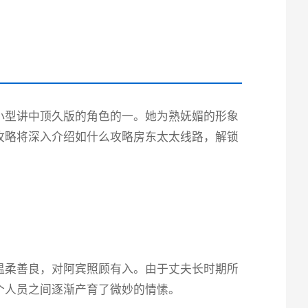
小型讲中顶久版的角色的一。她为熟妩媚的形象
攻略将深入介绍如什么攻略房东太太线路，解锁
温柔善良，对阿宾照顾有入。由于丈夫长时期所
个人员之间逐渐产育了微妙的情愫。