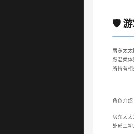
🛡️
房东太太
跟温柔体
所持有相
角色介绍
房东太太
处部工初