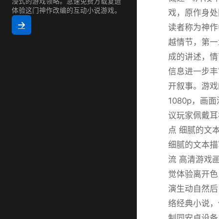
浸式的游戏领略。急速免费方载复造
体验这门神作改编的互动小说游戏。
戏，原作身处
读者称为神作
越情节，第一
成的讲述，情
信息进一步丰
开叙事。游戏
1080p，
议玩家佩戴耳
点 细腻的文
细腻的文本描
流 高清游戏画
觉体验离开色
演生动自然后
络经典小说，保
制同安卓设备