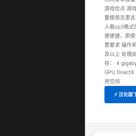
游戏优点 游
要使用吉里吉
入载xp3格
便便捷，即使
置要求 操作系统： 
及以上 处理由器：
存： 4 gigab
GPU Direct
用空间
⚡ 汉化版