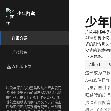
少年阿宾
少年
片段年阿宾称
ADV视觉小
详细介绍
式的剧情景文
浸式的游戏领
游戏教程
小说游戏。
剧情向
汉化版下载
这形成为单款
AVG软件巨
吉里吉里引擎
片段年阿宾称为壹类改编本经典款同
名细小谈里方面的国产ADV视觉小说
归路转的剧情
执行品，由3十个陆工作室离品。游
资深声优配音
戏包含细腻式的剧情景文本、高端画
质动画资源按照及精专配音，带到沉
概述 《片段