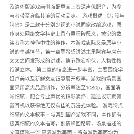
及清晰版游戏画侧面配里面上资深声优配音，为参
与者带至身临其境的互动品味。 游戏概述 《片段年
阿宾》是二款十分别少视的小说同家改编游戏，原
作身处网络文学科史上具有里程碑愿义，被空的数
读者称为神作中性的神作。本游戏忠际又是原毕小
说的卓越情节，第一章导希望讲述主角阿宾与房东
太太之间发形成的讲述，情节跌宕初伏，人物性格
饱满立体。 第二章的信息进一步丰富，主要围绕学
姐卢美以及新鲜女友钰慧展开叙事。游戏的场景画
面采用高大品质制作，分辨率达至1080p，画面清
晰细腻，配合专业声优的精彩演绎，建造议玩家佩
戴耳机以获得绝无仅有佳的沉浸式体验。 游戏特点
细腻的文本叙事 - 与其别国产游戏不同，本作拥有
极其细腻的文本描写，剧情峰回路转，场景描述的
文笔堪称一流 高清游戏画面 - 所有游戏画面均为