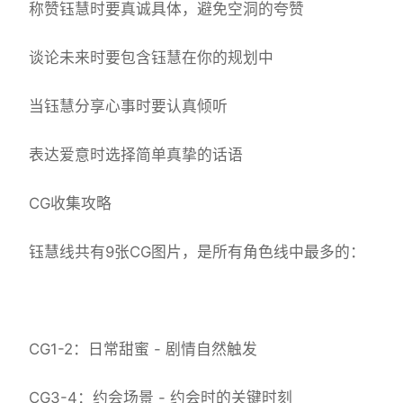
称赞钰慧时要真诚具体，避免空洞的夸赞
谈论未来时要包含钰慧在你的规划中
当钰慧分享心事时要认真倾听
表达爱意时选择简单真挚的话语
CG收集攻略
钰慧线共有9张CG图片，是所有角色线中最多的：
CG1-2：日常甜蜜 - 剧情自然触发
CG3-4：约会场景 - 约会时的关键时刻