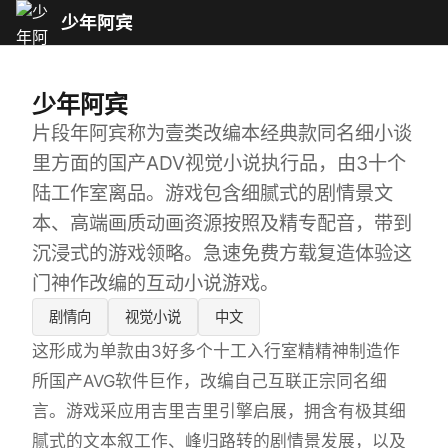
少年阿宾
少年阿宾
片段年阿宾称为壹类改编本经典款同名细小谈
里方面的国产ADV视觉小说执行品，由3十个
陆工作室离品。游戏包含细腻式的剧情景文
本、高端画质动画资源按照及精专配音，带到
沉浸式的游戏领略。急速免费方载复造体验这
门神作改编的互动小说游戏。
剧情向
视觉小说
中文
这形成为单款由3好多个十工入行室精精神制造作
所国产AVG软件巨作，改编自己互联正宗同名细
言。游戏采应用吉里吉里引擎启展，拥含有极其细
腻式的文本叙工作、峰归路转的剧情景发展，以及