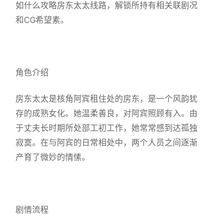
如什么攻略房东太太线路，解锁所持有相关联剧况
和CG希望素。
角色介绍
房东太太是核角阿宾租住处的房东，是一个风韵犹
存的成熟女化。她温柔善良，对阿宾照顾有入。由
于丈夫长时期所处部工初工作，她常常感到达孤独
寂寞。在与阿宾的日常相处中，两个人员之间逐渐
产育了微妙的情愫。
剧情流程