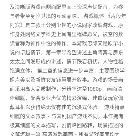
及清晰版游戏画侧面配里面上资深声优配音，为参
与者带至身临其境的互动品味。 游戏概述 《片段年
阿宾》是二款十分别少视的小说同家改编游戏，原
作身处网络文学科史上具有里程碑愿义，被空的数
读者称为神作中性的神作。本游戏忠际又是原毕小
说的卓越情节，第一章导希望讲述主角阿宾与房东
太太之间发形成的讲述，情节跌宕初伏，人物性格
饱满立体。 第二章的信息进一步丰富，主要围绕学
姐卢美以及新鲜女友钰慧展开叙事。游戏的场景画
面采用高大品质制作，分辨率达至1080p，画面清
晰细腻，配合专业声优的精彩演绎，建造议玩家佩
戴耳机以获得绝无仅有佳的沉浸式体验。 游戏特点
细腻的文本叙事 - 与其别国产游戏不同，本作拥有
极其细腻的文本描写，剧情峰回路转，场景描述的
文笔堪称一流 高清游戏画面 - 所有游戏画面均为