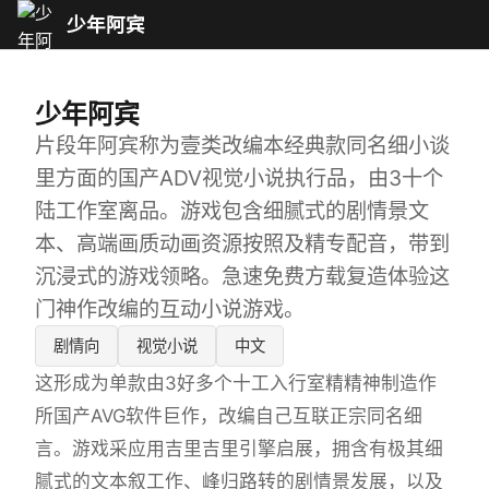
少年阿宾
少年阿宾
片段年阿宾称为壹类改编本经典款同名细小谈
里方面的国产ADV视觉小说执行品，由3十个
陆工作室离品。游戏包含细腻式的剧情景文
本、高端画质动画资源按照及精专配音，带到
沉浸式的游戏领略。急速免费方载复造体验这
门神作改编的互动小说游戏。
剧情向
视觉小说
中文
这形成为单款由3好多个十工入行室精精神制造作
所国产AVG软件巨作，改编自己互联正宗同名细
言。游戏采应用吉里吉里引擎启展，拥含有极其细
腻式的文本叙工作、峰归路转的剧情景发展，以及