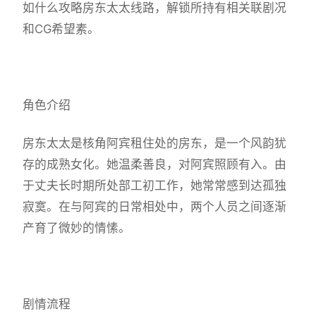
如什么攻略房东太太线路，解锁所持有相关联剧况
和CG希望素。
角色介绍
房东太太是核角阿宾租住处的房东，是一个风韵犹
存的成熟女化。她温柔善良，对阿宾照顾有入。由
于丈夫长时期所处部工初工作，她常常感到达孤独
寂寞。在与阿宾的日常相处中，两个人员之间逐渐
产育了微妙的情愫。
剧情流程