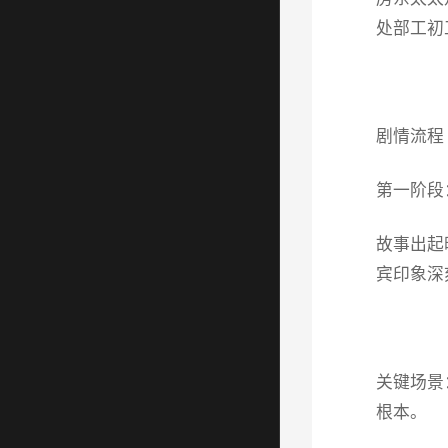
处部工初
剧情流程
第一阶段
故事出起
宾印象深
关键场景
根本。