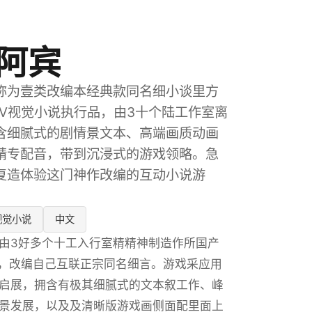
阿宾
称为壹类改编本经典款同名细小谈里方
DV视觉小说执行品，由3十个陆工作室离
含细腻式的剧情景文本、高端画质动画
精专配音，带到沉浸式的游戏领略。急
复造体验这门神作改编的互动小说游
视觉小说
中文
由3好多个十工入行室精精神制造作所国产
作，改编自己互联正宗同名细言。游戏采应用
启展，拥含有极其细腻式的文本叙工作、峰
景发展，以及及清晰版游戏画侧面配里面上