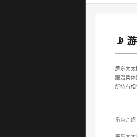
📡 
房东太太
跟温柔体
所持有相
角色介绍
房东太太