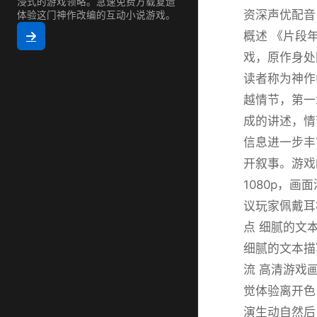
浸式的游戏领略。急速免费方载复造
资深声优配音
体验这门神作改编的互动小说游戏。
概述 《片段
戏，原作身处
读者称为神作
越情节，第一
成的讲述，情
信息进一步丰
开叙事。游戏
1080p，
议玩家佩戴耳
点 细腻的文
细腻的文本描
流 高清游戏画
觉体验离开色
演生动自然后