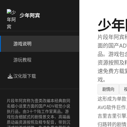
少年阿宾
少年
片段年阿宾
游戏说明
面的国产A
品。游戏包
游玩教程
资源按照及
速免费方载
汉化版下载
戏。
剧情向
这形成为单款
片段年阿宾称为壹类改编本经典款同
名细小谈里方面的国产ADV视觉小说
AVG软件巨
执行品，由3十个陆工作室离品。游
吉里吉里引擎
戏包含细腻式的剧情景文本、高端画
质动画资源按照及精专配音，带到沉
归路转的剧情