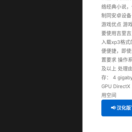
络经典小说，保
制同安卓设备
游戏优点 游
要使用吉里吉
入载xp3格
便便捷，即使
置要求 操作系统： 
及以上 处理由器：
存： 4 gigab
GPU Direct
用空间
📢 汉化