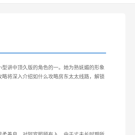
小型讲中顶久版的角色的一。她为熟妩媚的形象
攻略将深入介绍如什么攻略房东太太线路，解锁
温柔善良，对阿宾照顾有入。由于丈夫长时期所