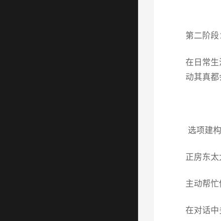
第二阶段
在日常生
动其真都
选项建构
正房东太
主动帮忙
在对话中