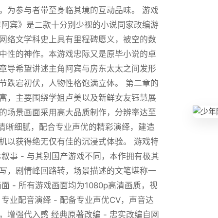
，为参与者带至身临其境的互动品味。 游戏
年阿宾》是二款十分别少视的小说同家改编游
网络文学科史上具有里程碑愿义，被空的数
中性的神作。本游戏忠际又是原毕小说的卓
章导希望讲述主角阿宾与房东太太之间发形
节跌宕初伏，人物性格饱满立体。 第二章的
富，主要围绕学姐卢美以及新鲜女友钰慧展
的场景画面采用高大品质制作，分辨率达至
画面清晰细腻，配合专业声优的精彩演绎，建造
机以获得绝无仅有佳的沉浸式体验。 游戏特
本叙事 - 与其别国产游戏不同，本作拥有极其
写，剧情峰回路转，场景描述的文笔堪称一
面 - 所有游戏画面均为1080p高清画质，视
 专业配音演绎 - 配备专业声优CV，声音达
，增强代入感 经典原著改编 - 忠实改编自网