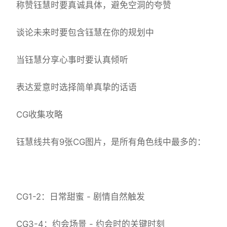
称赞钰慧时要真诚具体，避免空洞的夸赞
谈论未来时要包含钰慧在你的规划中
当钰慧分享心事时要认真倾听
表达爱意时选择简单真挚的话语
CG收集攻略
钰慧线共有9张CG图片，是所有角色线中最多的：
CG1-2：日常甜蜜 - 剧情自然触发
CG3-4：约会场景 - 约会时的关键时刻