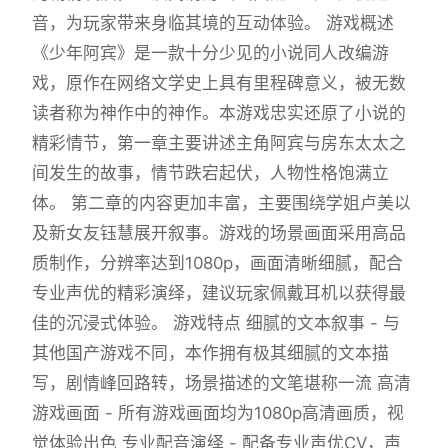
音，为玩家带来身临其境的互动体验。 游戏概述
《少年阿宾》是一款十分少见的小说同人改编游
戏，原作在网络文学史上具有里程碑意义，被无数
读者称为神作中的神作。本游戏忠实还原了小说的
精彩情节，第一章主要讲述主角阿宾与房东太太之
间发生的故事，情节跌宕起伏，人物性格饱满立
体。 第二章的内容更加丰富，主要围绕学姐卢美以
及新女友钰慧展开叙事。游戏的场景画面采用高品
质制作，分辨率达到1080p，画面清晰细腻，配合
专业声优的精彩演绎，建议玩家佩戴耳机以获得最
佳的沉浸式体验。 游戏特点 细腻的文本叙事 - 与
其他国产游戏不同，本作拥有极其细腻的文本描
写，剧情峰回路转，场景描述的文笔堪称一流 高清
游戏画面 - 所有游戏画面均为1080p高清画质，视
觉体验出色 专业配音演绎 - 配备专业声优CV，声