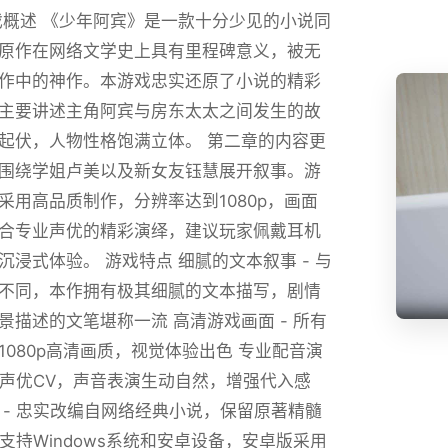
戏概述 《少年阿宾》是一款十分少见的小说同
原作在网络文学史上具有里程碑意义，被无
作中的神作。本游戏忠实还原了小说的精彩
主要讲述主角阿宾与房东太太之间发生的故
起伏，人物性格饱满立体。 第二章的内容更
围绕学姐卢美以及新女友钰慧展开叙事。游
采用高品质制作，分辨率达到1080p，画面
合专业声优的精彩演绎，建议玩家佩戴耳机
沉浸式体验。 游戏特点 细腻的文本叙事 - 与
不同，本作拥有极其细腻的文本描写，剧情
景描述的文笔堪称一流 高清游戏画面 - 所有
1080p高清画质，视觉体验出色 专业配音演
专业声优CV，声音表演生动自然，增强代入感
 - 忠实改编自网络经典小说，保留原著精髓
 支持Windows系统和安卓设备，安卓版采用