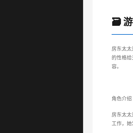
🗃️
房东太太
的性格给
容。
角色介绍
房东太太
工作，她