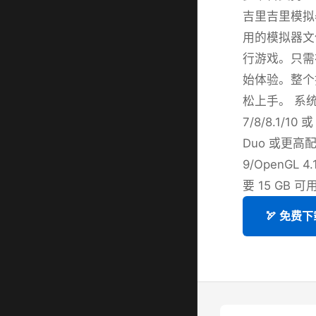
吉里吉里模拟
用的模拟器文
行游戏。只需
始体验。整个
松上手。 系统
7/8/8.1/10 
Duo 或更高配
9/OpenGL 
要 15 GB 
🏹 免费下