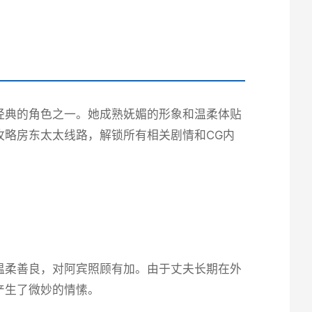
经典的角色之一。她成熟妩媚的形象和温柔体贴
攻略房东太太线路，解锁所有相关剧情和CG内
温柔善良，对阿宾照顾有加。由于丈夫长期在外
产生了微妙的情愫。