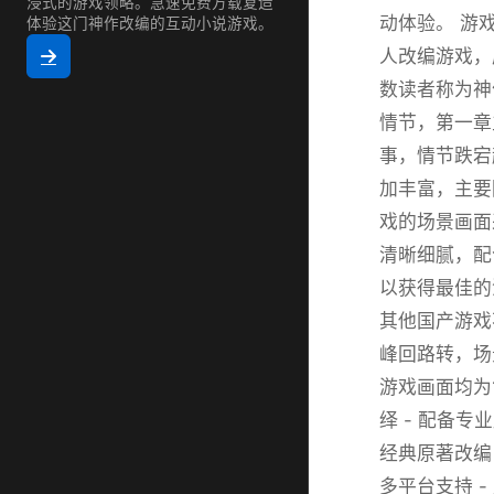
浸式的游戏领略。急速免费方载复造
动体验。 游
体验这门神作改编的互动小说游戏。
人改编游戏，
数读者称为神
情节，第一章
事，情节跌宕
加丰富，主要
戏的场景画面
清晰细腻，配
以获得最佳的
其他国产游戏
峰回路转，场
游戏画面均为
绎 - 配备
经典原著改编
多平台支持 -