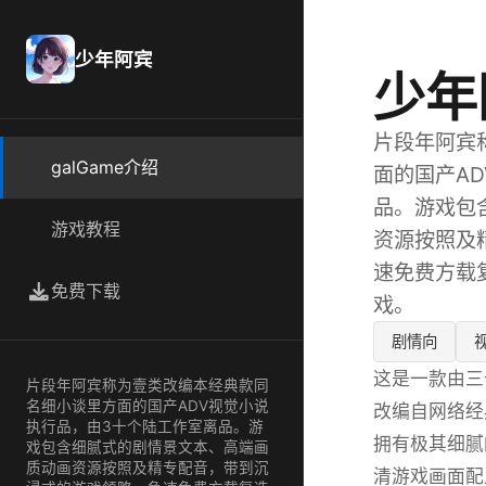
少年阿宾
少年
片段年阿宾
galGame介绍
面的国产A
品。游戏包
游戏教程
资源按照及
速免费方载
免费下载
戏。
剧情向
这是一款由三
片段年阿宾称为壹类改编本经典款同
名细小谈里方面的国产ADV视觉小说
改编自网络经
执行品，由3十个陆工作室离品。游
拥有极其细腻
戏包含细腻式的剧情景文本、高端画
质动画资源按照及精专配音，带到沉
清游戏画面配