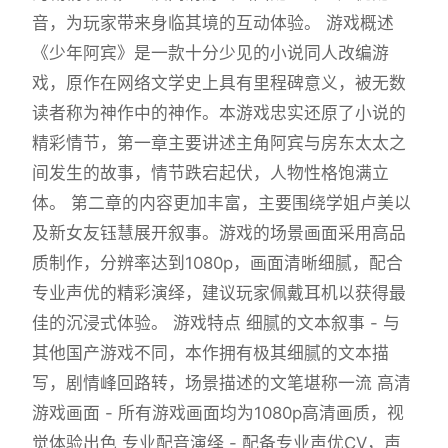
音，为玩家带来身临其境的互动体验。 游戏概述
《少年阿宾》是一款十分少见的小说同人改编游
戏，原作在网络文学史上具有里程碑意义，被无数
读者称为神作中的神作。本游戏忠实还原了小说的
精彩情节，第一章主要讲述主角阿宾与房东太太之
间发生的故事，情节跌宕起伏，人物性格饱满立
体。 第二章的内容更加丰富，主要围绕学姐卢美以
及新女友钰慧展开叙事。游戏的场景画面采用高品
质制作，分辨率达到1080p，画面清晰细腻，配合
专业声优的精彩演绎，建议玩家佩戴耳机以获得最
佳的沉浸式体验。 游戏特点 细腻的文本叙事 - 与
其他国产游戏不同，本作拥有极其细腻的文本描
写，剧情峰回路转，场景描述的文笔堪称一流 高清
游戏画面 - 所有游戏画面均为1080p高清画质，视
觉体验出色 专业配音演绎 - 配备专业声优CV，声