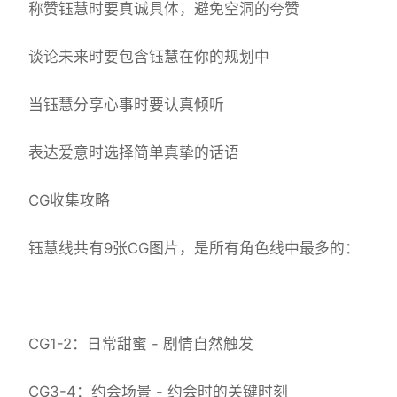
称赞钰慧时要真诚具体，避免空洞的夸赞
谈论未来时要包含钰慧在你的规划中
当钰慧分享心事时要认真倾听
表达爱意时选择简单真挚的话语
CG收集攻略
钰慧线共有9张CG图片，是所有角色线中最多的：
CG1-2：日常甜蜜 - 剧情自然触发
CG3-4：约会场景 - 约会时的关键时刻