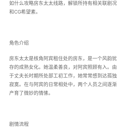
如什么攻略房东太太线路，解锁所持有相关联剧况
和CG希望素。
角色介绍
房东太太是核角阿宾租住处的房东，是一个风韵犹
存的成熟女化。她温柔善良，对阿宾照顾有入。由
于丈夫长时期所处部工初工作，她常常感到达孤独
寂寞。在与阿宾的日常相处中，两个人员之间逐渐
产育了微妙的情愫。
剧情流程