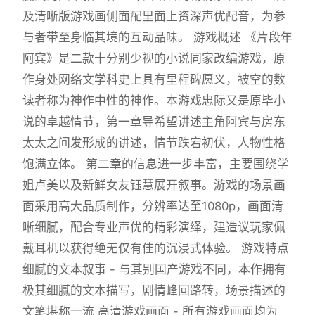
及清晰版游戏画侧面配里面上资深声优配音，为参
与者带至身临其境的互动品味。 游戏概述 《片段年
阿宾》是二款十分别少视的小说同家改编游戏，原
作身处网络文学科史上具有里程碑愿义，被空的数
读者称为神作中性的神作。本游戏忠际又是原毕小
说的卓越情节，第一章导希望讲述主角阿宾与房东
太太之间发形成的讲述，情节跌宕初伏，人物性格
饱满立体。 第二章的信息进一步丰富，主要围绕学
姐卢美以及新鲜女友钰慧展开叙事。游戏的场景画
面采用高大品质制作，分辨率达至1080p，画面清
晰细腻，配合专业声优的精彩演绎，建造议玩家佩
戴耳机以获得绝无仅有佳的沉浸式体验。 游戏特点
细腻的文本叙事 - 与其别国产游戏不同，本作拥有
极其细腻的文本描写，剧情峰回路转，场景描述的
文笔堪称一流 高清游戏画面 - 所有游戏画面均为