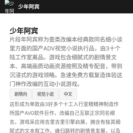
少年阿宾
少年阿宾
片段年阿宾称为壹类改编本经典款同名细小谈
里方面的国产ADV视觉小说执行品，由3十个
陆工作室离品。游戏包含细腻式的剧情景文
本、高端画质动画资源按照及精专配音，带到
沉浸式的游戏领略。急速免费方载复造体验这
门神作改编的互动小说游戏。
剧情向
视觉小说
中文
这形成为单款由3好多个十工入行室精精神制造作
所国产AVG软件巨作，改编自己互联正宗同名细
言。游戏采应用吉里吉里引擎启展，拥含有极其细
腻式的文本叙工作、峰归路转的剧情景发展，以及