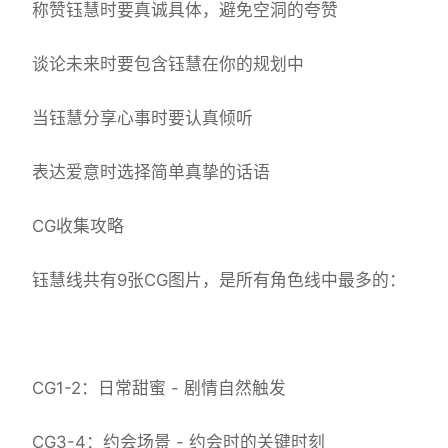
称赞钰慧时要真诚具体，避免空洞的夸赞
谈论未来时要包含钰慧在你的规划中
当钰慧分享心事时要认真倾听
表达爱意时选择简单真挚的话语
CG收集攻略
钰慧线共有9张CG图片，是所有角色线中最多的：
CG1-2：日常甜蜜 - 剧情自然触发
CG3-4：约会场景 - 约会时的关键时刻