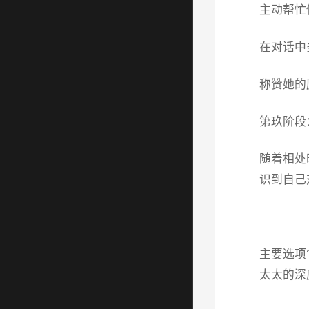
主动帮忙
在对话中
称赞她的
第玖阶段
随着相处
识到自己
主要选项
太太的深