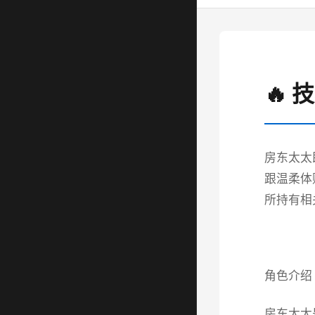
🔥 
房东太太
跟温柔体
所持有相
角色介绍
房东太太