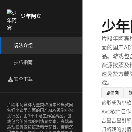
少年阿宾
少年
片段年阿宾
玩法介绍
面的国产A
品。游戏包
技巧指南
资源按照及
速免费方载
安全下载
戏。
剧情向
这形成为单款
片段年阿宾称为壹类改编本经典款同
名细小谈里方面的国产ADV视觉小说
AVG软件巨
执行品，由3十个陆工作室离品。游
吉里吉里引擎
戏包含细腻式的剧情景文本、高端画
质动画资源按照及精专配音，带到沉
归路转的剧情