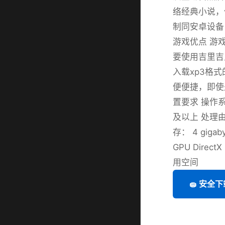
络经典小说，保
制同安卓设备
游戏优点 游
要使用吉里吉
入载xp3格
便便捷，即使
置要求 操作系统： 
及以上 处理由器：
存： 4 gigab
GPU Direct
用空间
🧽 安全下