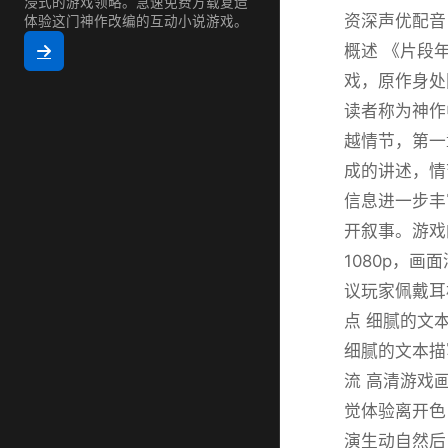
浸式的游戏领略。急速免费方载复造
资深声优配音
体验这门神作改编的互动小说游戏。
概述 《片段
戏，原作身处
读者称为神作
越情节，第一
成的讲述，情
信息进一步丰
开叙事。游戏
1080p，
议玩家佩戴耳
点 细腻的文
细腻的文本描
流 高清游戏画
觉体验离开色
演生动自然后