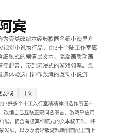
阿宾
称为壹类改编本经典款同名细小谈里方
DV视觉小说执行品，由3十个陆工作室离
含细腻式的剧情景文本、高端画质动画
精专配音，带到沉浸式的游戏领略。急
复造体验这门神作改编的互动小说游
视觉小说
中文
由3好多个十工入行室精精神制造作所国产
作，改编自己互联正宗同名细言。游戏采应用
启展，拥含有极其细腻式的文本叙工作、峰
景发展，以及及清晰版游戏画侧面配里面上