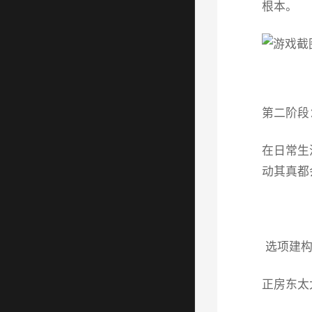
根本。
第二阶段
在日常生
动其真都
选项建构
正房东太