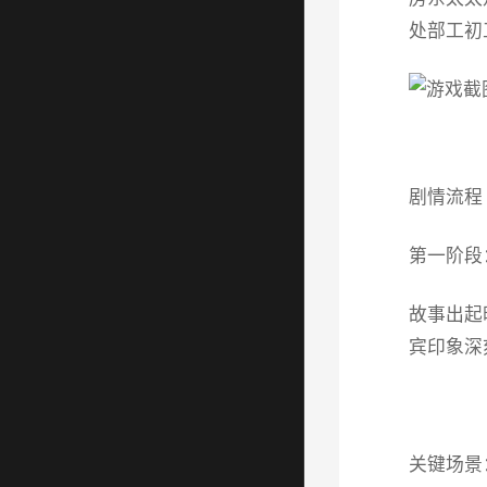
处部工初
剧情流程
第一阶段
故事出起
宾印象深
关键场景