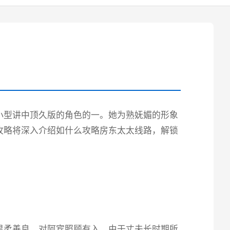
小型讲中顶久版的角色的一。她为熟妩媚的形象
攻略将深入介绍如什么攻略房东太太线路，解锁
温柔善良，对阿宾照顾有入。由于丈夫长时期所